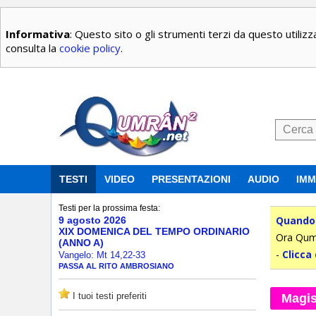
Informativa
: Questo sito o gli strumenti terzi da questo utilizza
consulta la
cookie policy
.
TESTI
VIDEO
PRESENTAZIONI
AUDIO
IMM
Testi per la prossima festa:
Quando 
9 agosto 2026
XIX DOMENICA DEL TEMPO ORDINARIO
Ora Qumr
(ANNO A)
-
Clicca 
Vangelo: Mt 14,22-33
PASSA AL RITO AMBROSIANO
I tuoi testi preferiti
Magis