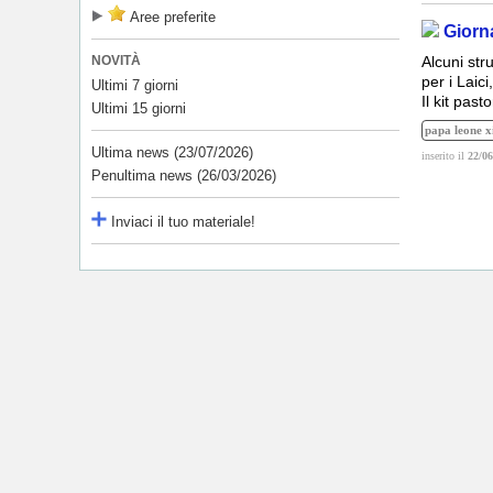
Aree preferite
Giorn
NOVITÀ
Alcuni str
per i Laici
Ultimi 7 giorni
Il kit pas
Ultimi 15 giorni
papa leone x
Ultima news (23/07/2026)
inserito il
22/06
Penultima news (26/03/2026)
Inviaci il tuo materiale!