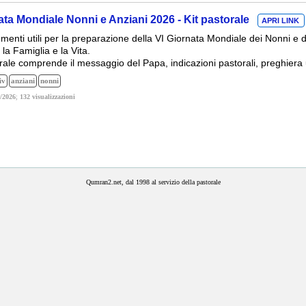
ata Mondiale Nonni e Anziani 2026 - Kit pastorale
APRI LINK
umenti utili per la preparazione della VI Giornata Mondiale dei Nonni e d
, la Famiglia e la Vita.
torale comprende il messaggio del Papa, indicazioni pastorali, preghiera uf
iv
anziani
nonni
/2026
;
132 visualizzazioni
Qumran2.net, dal 1998 al servizio della pastorale