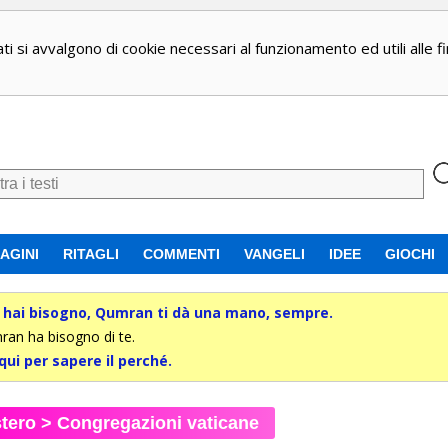
ti si avvalgono di cookie necessari al funzionamento ed utili alle fin
AGINI
RITAGLI
COMMENTI
VANGELI
IDEE
GIOCHI
hai bisogno, Qumran ti dà una mano, sempre.
an ha bisogno di te.
qui per sapere il perché.
tero
>
Congregazioni vaticane