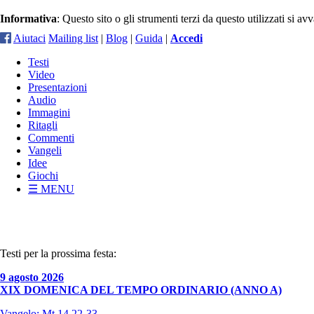
Informativa
: Questo sito o gli strumenti terzi da questo utilizzati si a
Aiutaci
Mailing list
|
Blog
|
Guida
|
Accedi
Testi
Video
Presentazioni
Audio
Immagini
Ritagli
Commenti
Vangeli
Idee
Giochi
☰ MENU
Testi per la prossima festa:
9 agosto 2026
XIX DOMENICA DEL TEMPO ORDINARIO (ANNO A)
Vangelo: Mt 14,22-33